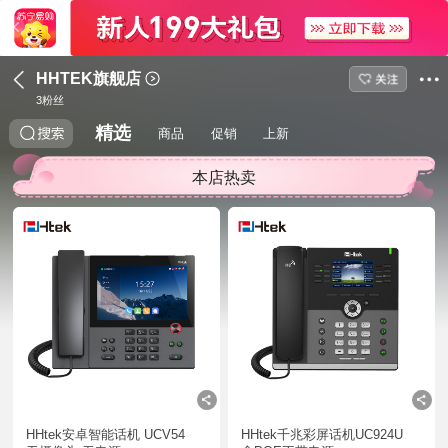
HHTEK旗舰店
3
粉丝
精选
商品
促销
上新
本店热卖
HHtek安卓智能话机 UCV54 
HHtek千兆彩屏话机UC924U 