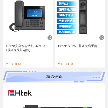
HHtek安卓智能话机 UCV10 
HHtek BTP50 蓝牙无绳手柄
(带摄像头带电源)
3810.
1880.
¥
00
¥
00
精选好物