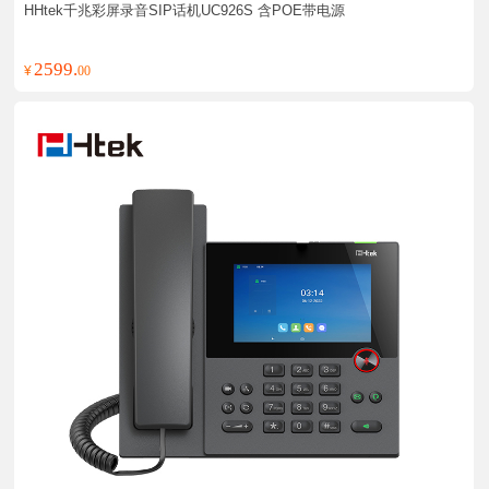
HHtek千兆彩屏录音SIP话机UC926S 含POE带电源
2599.
¥
00